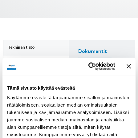
Tekninen tieto
Dokumentit
Mittapiirros
Jännite
24 VDC
Nimellisvirta
Tämä sivusto käyttää evästeitä
Lisätietoja
1.6 A
Käytämme evästeitä tarjoamamme sisällön ja mainosten
Huomioi ErP-direktiivi!
räätälöimiseen, sosiaalisen median ominaisuuksien
Kierrosluku
ErP-direktiivi ei koske alle
31 min-1
tukemiseen ja kävijämäärämme analysoimiseen. Lisäksi
125 W puhaltimia. Yli 125 W
jaamme sosiaalisen median, mainosalan ja analytiikka-
puhaltimien kohdalle on
alan kumppaneillemme tietoja siitä, miten käytät
Paino
merkitty, läpäiseekö tuote
1.7 kg
sivustoamme. Kumppanimme voivat yhdistää näitä
direktiivin vaatimukset.