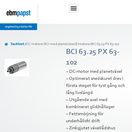
Tuotteet /
DC-motorer-BCI-med-planetväxel
/
Elmotorer
/
BCI 63.25 PX 63-102
BCI 63.25 PX 63-
102
– DC-motor med planetväxel
– Optimerat snedskuret drev i
första steget för tyst gång och
lång livslängd
– Utgående axel med
kombinerat glid/nållager
– Fettsmörjning för
underhållsfri drift
– Zinkgjutet växellådshus