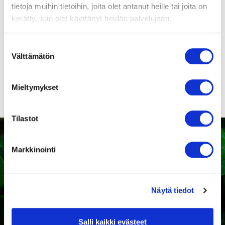
tietoja muihin tietoihin, joita olet antanut heille tai joita on
Tuotenumero
kerätty, kun olet käyttänyt heidän palvelujaan.
9416325133
Suomenkieliset
Suostumuksen
puhaltimien
Välttämätön
valinta
turvamääräykset!
Mieltymykset
Tilastot
Markkinointi
Kaipaatko tukea sopivan
tuotteen valintaan?
Näytä tiedot
Ota yhteyttä
Salli kaikki evästeet