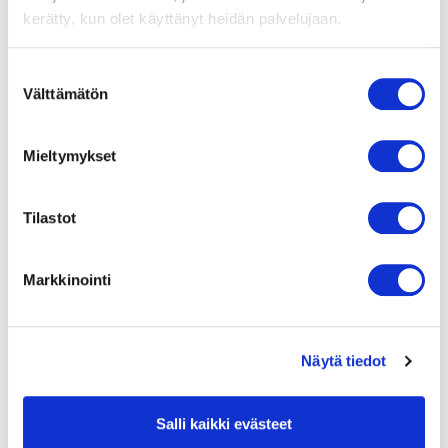
9416355250
kerätty, kun olet käyttänyt heidän palvelujaan.
Suomenkieliset
puhaltimien
Suostumuksen
turvamääräykset!
Välttämätön
valinta
Mieltymykset
Tilastot
Markkinointi
Kaipaatko tukea sopivan
tuotteen valintaan?
Näytä tiedot
Ota yhteyttä
Salli kaikki evästeet