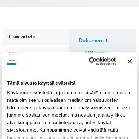
Tekninen tieto
Dokumentit
Mittapiirros
Jännite
24 VDC
Nimellisvirta
Lisätietoja
4.9 A
Tämä sivusto käyttää evästeitä
Huomioi ErP-direktiivi!
Käytämme evästeitä tarjoamamme sisällön ja mainosten
Kierrosluku
räätälöimiseen, sosiaalisen median ominaisuuksien
ErP-direktiivi ei koske alle
420 min-1
125 W puhaltimia. Yli 125 W
tukemiseen ja kävijämäärämme analysoimiseen. Lisäksi
puhaltimien kohdalle on
jaamme sosiaalisen median, mainosalan ja analytiikka-
Paino
merkitty, läpäiseekö tuote
alan kumppaneillemme tietoja siitä, miten käytät
2.1 kg
direktiivin vaatimukset.
sivustoamme. Kumppanimme voivat yhdistää näitä
tietoja muihin tietoihin, joita olet antanut heille tai joita on
Tuotenumero