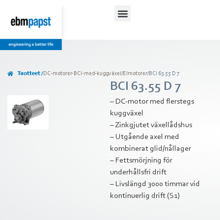
Lataukset ja ohjeet
Tuotteet /
DC-motorer-BCI-med-kuggväxel
/
Elmotorer
/
BCI 63.55 D 7
BCI 63.55 D 7
– DC-motor med flerstegs
kuggväxel
– Zinkgjutet växellådshus
– Utgående axel med
kombinerat glid/nållager
– Fettsmörjning för
underhållsfri drift
– Livslängd 3000 timmar vid
kontinuerlig drift (S1)