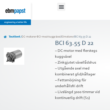
Lataukset ja ohjeet
Tuotteet /
DC-motorer-BCI-med-kuggväxel
/
Elmotorer
/
BCI 63.55 D 22
BCI 63.55 D 22
– DC-motor med flerstegs
kuggväxel
– Zinkgjutet växellådshus
– Utgående axel med
kombinerat glid/nållager
– Fettsmörjning för
underhållsfri drift
– Livslängd 3000 timmar vid
kontinuerlig drift (S1)