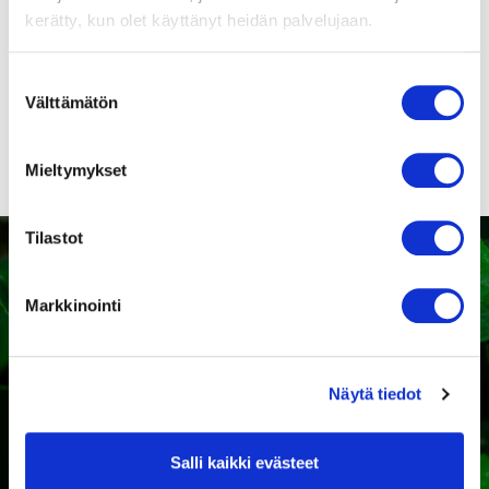
9416355255
kerätty, kun olet käyttänyt heidän palvelujaan.
Suomenkieliset
puhaltimien
Suostumuksen
turvamääräykset!
Välttämätön
valinta
Mieltymykset
Tilastot
Markkinointi
Kaipaatko tukea sopivan
tuotteen valintaan?
Näytä tiedot
Ota yhteyttä
Salli kaikki evästeet