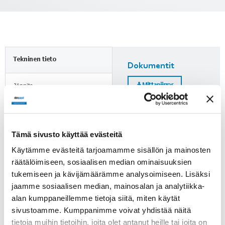
Tekninen tieto
Dokumentit
Mittapiirros
Jännite
24 VDC
Nimellisvirta
Lisätietoja
4.9 A
Tämä sivusto käyttää evästeitä
Huomioi ErP-direktiivi!
Käytämme evästeitä tarjoamamme sisällön ja mainosten
Kierrosluku
räätälöimiseen, sosiaalisen median ominaisuuksien
ErP-direktiivi ei koske alle
150 min-1
125 W puhaltimia. Yli 125 W
tukemiseen ja kävijämäärämme analysoimiseen. Lisäksi
puhaltimien kohdalle on
jaamme sosiaalisen median, mainosalan ja analytiikka-
Paino
merkitty, läpäiseekö tuote
alan kumppaneillemme tietoja siitä, miten käytät
2.1 kg
direktiivin vaatimukset.
sivustoamme. Kumppanimme voivat yhdistää näitä
tietoja muihin tietoihin, joita olet antanut heille tai joita on
Tuotenumero