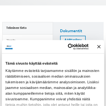
Tekninen tieto
Dokumentit
Mittapiirros
Jännite
24 VDC
Nimellisvirta
Lisätietoja
2.0 A
Tämä sivusto käyttää evästeitä
Huomioi ErP-direktiivi!
Käytämme evästeitä tarjoamamme sisällön ja mainosten
Kierrosluku
räätälöimiseen, sosiaalisen median ominaisuuksien
ErP-direktiivi ei koske alle
28 min-1
125 W puhaltimia. Yli 125 W
tukemiseen ja kävijämäärämme analysoimiseen. Lisäksi
puhaltimien kohdalle on
jaamme sosiaalisen median, mainosalan ja analytiikka-
Paino
merkitty, läpäiseekö tuote
alan kumppaneillemme tietoja siitä, miten käytät
2.1 kg
direktiivin vaatimukset.
sivustoamme. Kumppanimme voivat yhdistää näitä
tietoja muihin tietoihin, joita olet antanut heille tai joita on
Tuotenumero