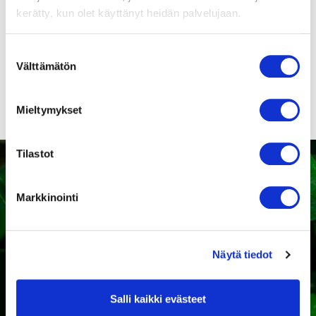
9416355259
kerätty, kun olet käyttänyt heidän palvelujaan.
Suomenkieliset
puhaltimien
Suostumuksen
turvamääräykset!
Välttämätön
valinta
Mieltymykset
Tilastot
Markkinointi
Kaipaatko tukea sopivan
tuotteen valintaan?
Näytä tiedot
Ota yhteyttä
Salli kaikki evästeet