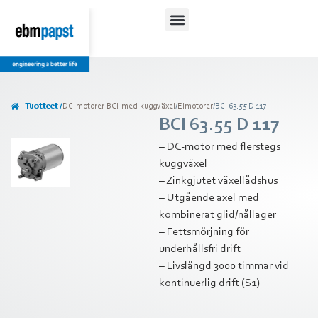
Lataukset ja ohjeet
Tuotteet /
DC-motorer-BCI-med-kuggväxel
/
Elmotorer
/
BCI 63.55 D 117
BCI 63.55 D 117
– DC-motor med flerstegs
kuggväxel
– Zinkgjutet växellådshus
– Utgående axel med
kombinerat glid/nållager
– Fettsmörjning för
underhållsfri drift
– Livslängd 3000 timmar vid
kontinuerlig drift (S1)