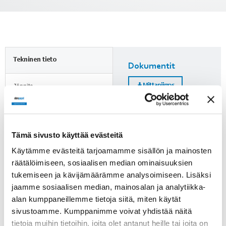
Tekninen tieto
Dokumentit
Mittapiirros
Jännite
24 VDC
Nimellisvirta
Lisätietoja
2.7 A
Tämä sivusto käyttää evästeitä
Huomioi ErP-direktiivi!
Käytämme evästeitä tarjoamamme sisällön ja mainosten
Kierrosluku
räätälöimiseen, sosiaalisen median ominaisuuksien
ErP-direktiivi ei koske alle
79 min-1
125 W puhaltimia. Yli 125 W
tukemiseen ja kävijämäärämme analysoimiseen. Lisäksi
puhaltimien kohdalle on
jaamme sosiaalisen median, mainosalan ja analytiikka-
Paino
merkitty, läpäiseekö tuote
alan kumppaneillemme tietoja siitä, miten käytät
1.6 kg
direktiivin vaatimukset.
sivustoamme. Kumppanimme voivat yhdistää näitä
tietoja muihin tietoihin, joita olet antanut heille tai joita on
Tuotenumero