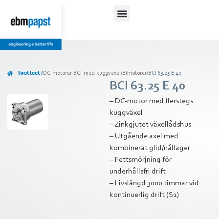
Tuotteet /
DC-motorer-BCI-med-kuggväxel
/
Elmotorer
/
BCI 63.25 E 40
BCI 63.25 E 40
– DC-motor med flerstegs
kuggväxel
– Zinkgjutet växellådshus
– Utgående axel med
kombinerat glid/nållager
– Fettsmörjning för
underhållsfri drift
– Livslängd 3000 timmar vid
kontinuerlig drift (S1)