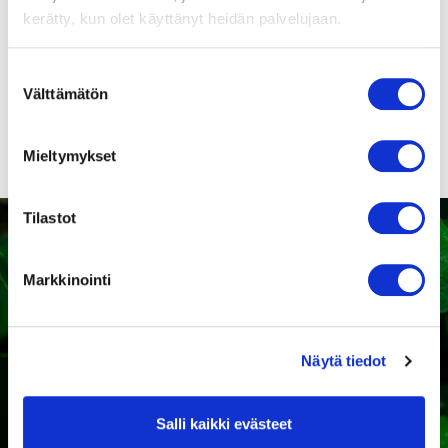
9416325175
kerätty, kun olet käyttänyt heidän palvelujaan.
Suomenkieliset
puhaltimien
Suostumuksen
turvamääräykset!
Välttämätön
valinta
Mieltymykset
Tilastot
Markkinointi
Kaipaatko tukea sopivan
tuotteen valintaan?
Näytä tiedot
Ota yhteyttä
Salli kaikki evästeet