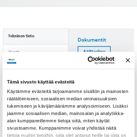
Tekninen tieto
Dokumentit
Mittapiirros
Jännite
24 VDC
Nimellisvirta
Lisätietoja
2.7 A
Tämä sivusto käyttää evästeitä
Huomioi ErP-direktiivi!
Käytämme evästeitä tarjoamamme sisällön ja mainosten
Kierrosluku
räätälöimiseen, sosiaalisen median ominaisuuksien
ErP-direktiivi ei koske alle
76 min-1
125 W puhaltimia. Yli 125 W
tukemiseen ja kävijämäärämme analysoimiseen. Lisäksi
puhaltimien kohdalle on
jaamme sosiaalisen median, mainosalan ja analytiikka-
Paino
merkitty, läpäiseekö tuote
alan kumppaneillemme tietoja siitä, miten käytät
1.6 kg
direktiivin vaatimukset.
sivustoamme. Kumppanimme voivat yhdistää näitä
tietoja muihin tietoihin, joita olet antanut heille tai joita on
Tuotenumero