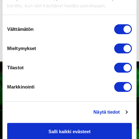
9416325167
kerätty, kun olet käyttänyt heidän palvelujaan.
Suomenkieliset
puhaltimien
Suostumuksen
turvamääräykset!
Välttämätön
valinta
Mieltymykset
Tilastot
Markkinointi
Kaipaatko tukea sopivan
tuotteen valintaan?
Näytä tiedot
Ota yhteyttä
Salli kaikki evästeet