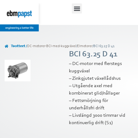
Lataukset ja ohjeet
Tuotteet /
DC-motorer-BCI-med-kuggväxel
/
Elmotorer
/
BCI 63.25 D 41
BCI 63.25 D 41
– DC-motor med flerstegs
kuggväxel
– Zinkgjutet växellådshus
– Utgående axel med
kombinerat glid/nållager
– Fettsmörjning för
underhållsfri drift
– Livslängd 3000 timmar vid
kontinuerlig drift (S1)