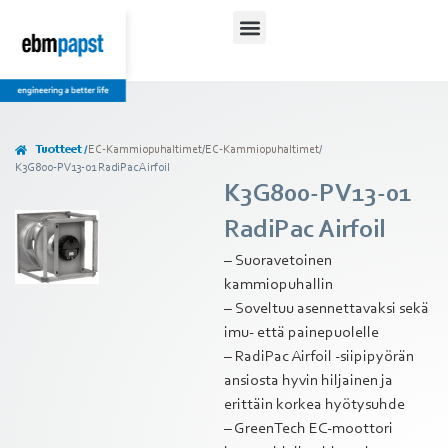
Tuotteet /
EC-Kammiopuhaltimet
/
EC-Kammiopuhaltimet
/
K3G800-PV13-01 RadiPac Airfoil
K3G800-PV13-01
RadiPac Airfoil
– Suoravetoinen
kammiopuhallin
– Soveltuu asennettavaksi sekä
imu- että painepuolelle
– RadiPac Airfoil -siipipyörän
ansiosta hyvin hiljainen ja
erittäin korkea hyötysuhde
– GreenTech EC-moottori