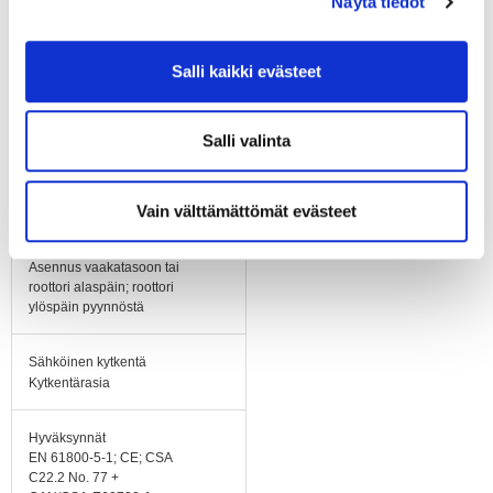
Näytä tiedot
Siipipyörä
Alumiinipeltiä, taaksepäin
Salli kaikki evästeet
kaartuvat siivet 5 kpl
Jalusta
Salli valinta
Imukartio ja etulevy
galvanoitua terästä.
Jalusta alumiinia.
Vain välttämättömät evästeet
Asennusasento
Asennus vaakatasoon tai
roottori alaspäin; roottori
ylöspäin pyynnöstä
Sähköinen kytkentä
Kytkentärasia
Hyväksynnät
EN 61800-5-1; CE; CSA
C22.2 No. 77 +