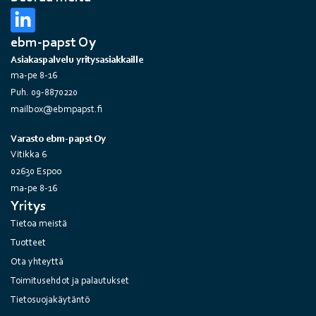
ebm-papst Oy
Asiakaspalvelu yritysasiakkaille
ma-pe 8-16
Puh. 09-8870220
mailbox@ebmpapst.fi
Varasto ebm-papst Oy
Vitikka 6
02630 Espoo
ma-pe 8-16
Yritys
Tietoa meistä
Tuotteet
Ota yhteyttä
Toimitusehdot ja palautukset
Tietosuojakäytäntö