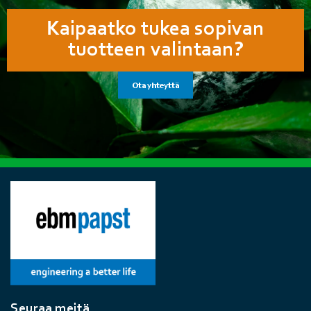
Kaipaatko tukea sopivan
tuotteen valintaan?
Ota yhteyttä
Seuraa meitä