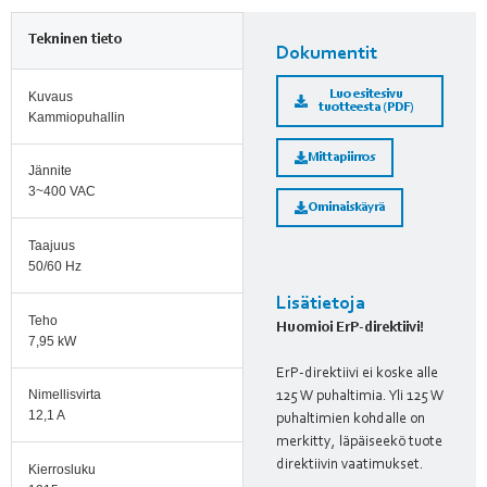
Tekninen tieto
Dokumentit
Luo esitesivu
Kuvaus
tuotteesta (PDF)
Kammiopuhallin
Mittapiirros
Jännite
3~400 VAC
Ominaiskäyrä
Taajuus
50/60 Hz
Lisätietoja
Teho
Huomioi ErP-direktiivi!
7,95 kW
ErP-direktiivi ei koske alle
Nimellisvirta
125 W puhaltimia. Yli 125 W
12,1 A
puhaltimien kohdalle on
merkitty, läpäiseekö tuote
direktiivin vaatimukset.
Kierrosluku