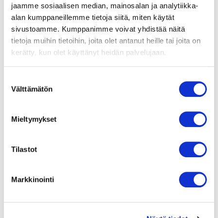
jaamme sosiaalisen median, mainosalan ja analytiikka-
Moottorin malli
alan kumppaneillemme tietoja siitä, miten käytät
Elektronisesti kommutoitu
sivustoamme. Kumppanimme voivat yhdistää näitä
ulkoroottorimoottori
tietoja muihin tietoihin, joita olet antanut heille tai joita on
integroidulla
ohjauselektroniikalla.
kerätty, kun olet käyttänyt heidän palvelujaan.
Moottorisuoja / Suoja
Suostumuksen
Moottorin ja elektroniikan
Välttämätön
valinta
ylikuumenemissuoja,
virranrajoitus moottorille,
kondenssivesireiät
Mieltymykset
Suojausluokka
IP54
Tilastot
Moottorin eristysluokka
"F"
Markkinointi
Laakerit
Kuulalaakerit