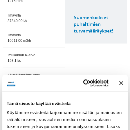
1215 rpm
Ilmavirta
Suomenkieliset
37840.00 l/s
puhaltimien
turvamääräykset!
Ilmavirta
10511.00 m3/h
Imukartion K-arvo
193,1 l/s
Käyttölämpötila-alue
-25...+40 °C
Pyörimissuunta
Myötäpäivään katsottuna
Tämä sivusto käyttää evästeitä
roottorin puolelta
Käytämme evästeitä tarjoamamme sisällön ja mainosten
räätälöimiseen, sosiaalisen median ominaisuuksien
Moottorin tyyppi
M3G200-QA
tukemiseen ja kävijämäärämme analysoimiseen. Lisäksi