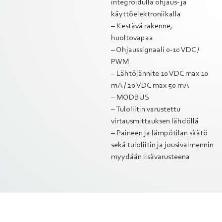
integroidulla ohjaus- ja
käyttöelektroniikalla
– Kestävä rakenne,
huoltovapaa
– Ohjaussignaali 0-10 VDC /
PWM
– Lähtöjännite 10 VDC max 10
mA / 20 VDC max 50 mA
– MODBUS
– Tuloliitin varustettu
virtausmittauksen lähdöllä
– Paineen ja lämpötilan säätö
sekä tuloliitin ja jousivaimennin
myydään lisävarusteena