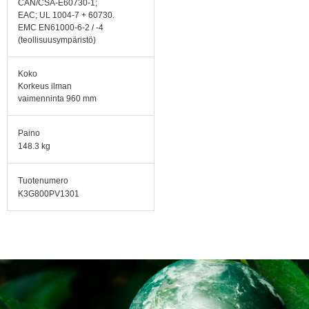
CAN/CSA-E60730-1;
EAC; UL 1004-7 + 60730.
EMC EN61000-6-2 / -4
(teollisuusympäristö)
Koko
Korkeus ilman
vaimenninta 960 mm
Paino
148.3 kg
Tuotenumero
K3G800PV1301