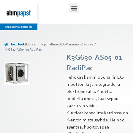
Tuotteet /
EC-Kammiopuhaltimet
/
EC-Kammiopuhaltimet
/
K3G630-AS05-01 RadiPac
K3G630-AS05-01
RadiPac
Tehokas kammiopuhallin EC-
moottorilla ja integroidulla
elektroniikalla. Yhdeltä
puolelta imevä, taaksepäin
kaartuvin siivin.
Kuutiorakenne.Imukartiossa on
K-arvon mittausyhde. Helppo
asentaa, huoltovapaa