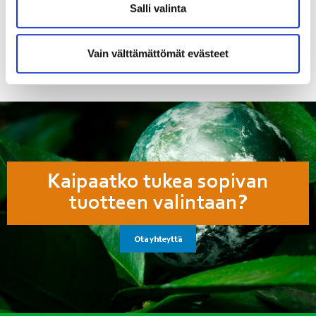
Salli valinta
Tuotenumero
K3G630AS0501
Vain välttämättömät evästeet
Kaipaatko tukea sopivan
tuotteen valintaan?
Ota yhteyttä