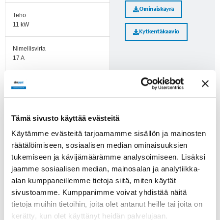
Ominaiskäyrä
Teho
11 kW
Kytkentäkaavio
Nimellisvirta
17 A
Lisätietoja
Kierrosluku
Huomioi ErP-direktiivi!
1850 rpm
ErP-direktiivi ei koske alle
Ilmavirta
Tämä sivusto käyttää evästeitä
125 W puhaltimia. Yli 125 W
25660.00 l/s
puhaltimien kohdalle on
Käytämme evästeitä tarjoamamme sisällön ja mainosten
merkitty, läpäiseekö tuote
räätälöimiseen, sosiaalisen median ominaisuuksien
direktiivin vaatimukset.
Ilmavirta
tukemiseen ja kävijämäärämme analysoimiseen. Lisäksi
7128.00 m3/h
jaamme sosiaalisen median, mainosalan ja analytiikka-
alan kumppaneillemme tietoja siitä, miten käytät
Imukartion K-arvo
Suomenkieliset
sivustoamme. Kumppanimme voivat yhdistää näitä
122 l/s
puhaltimien
tietoja muihin tietoihin, joita olet antanut heille tai joita on
turvamääräykset!
kerätty, kun olet käyttänyt heidän palvelujaan.
Käyttölämpötila-alue