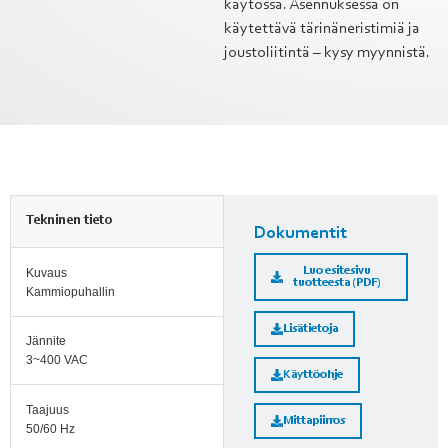
käytössä. Asennuksessa on
käytettävä tärinäneristimiä ja
joustoliitintä – kysy myynnistä.
Tekninen tieto
Dokumentit
Luo esitesivu
Kuvaus
tuotteesta (PDF)
Kammiopuhallin
Lisätietoja
Jännite
3~400 VAC
Käyttöohje
Taajuus
Mittapiirros
50/60 Hz