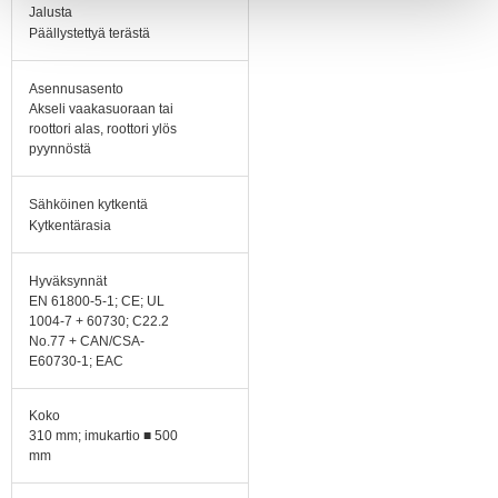
Jalusta
Päällystettyä terästä
Asennusasento
Akseli vaakasuoraan tai
roottori alas, roottori ylös
pyynnöstä
Sähköinen kytkentä
Kytkentärasia
Hyväksynnät
EN 61800-5-1; CE; UL
1004-7 + 60730; C22.2
No.77 + CAN/CSA-
E60730-1; EAC
Koko
310 mm; imukartio ■ 500
mm