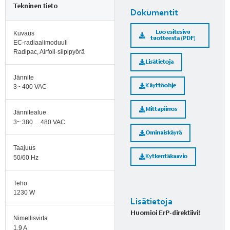
Tekninen tieto
Dokumentit
Luo esitesivu
Kuvaus
tuotteesta (PDF)
EC-radiaalimoduuli
Radipac, Airfoil-siipipyörä
Lisätietoja
Jännite
Käyttöohje
3~ 400 VAC
Mittapiirros
Jännitealue
3~ 380 ... 480 VAC
Ominaiskäyrä
Taajuus
Kytkentäkaavio
50/60 Hz
Teho
1230 W
Lisätietoja
Huomioi ErP-direktiivi!
Nimellisvirta
1,9 A