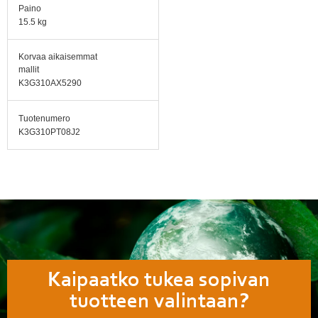
Paino
15.5 kg
Korvaa aikaisemmat
mallit
K3G310AX5290
Tuotenumero
K3G310PT08J2
Kaipaatko tukea sopivan
tuotteen valintaan?