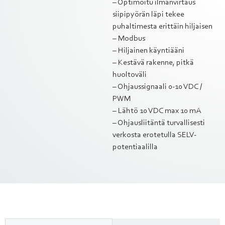
– Optimoitu ilmanvirtaus
siipipyörän läpi tekee
puhaltimesta erittäin hiljaisen
– Modbus
– Hiljainen käyntiääni
– Kestävä rakenne, pitkä
huoltoväli
– Ohjaussignaali 0-10 VDC /
PWM
– Lähtö 10 VDC max 10 mA
– Ohjausliitäntä turvallisesti
verkosta erotetulla SELV-
potentiaalilla