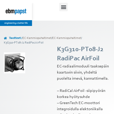
Tuotteet /
EC-Kammiopuhaltimet
/
EC-Kammiopuhaltimet
/
K3G310-PT08-J2 RadiPac AirFoil
K3G310-PT08-J2
RadiPac AirFoil
EC-radiaalimoduuli taaksepäin
kaartuvin siivin, yhdeltä
puolelta imevä, kannattimella.
– RadiCal AirFoil -siipipyörän
korkea hyötysuhde
– GreenTech EC-moottori
integroidulla elektoniikalla