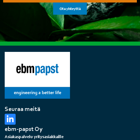
Ota yhteyttä
Seuraa meitä
ebm-papst Oy
Asiakaspalvelu yritysasiakkaille