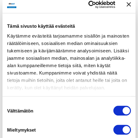
Pyörimissuunta
Myötäpäivään roottoriiin
päin katsottuna
Tämä sivusto käyttää evästeitä
Moottorin tyyppi
M3G084-GF
Käytämme evästeitä tarjoamamme sisällön ja mainosten
räätälöimiseen, sosiaalisen median ominaisuuksien
tukemiseen ja kävijämäärämme analysoimiseen. Lisäksi
Moottorin malli
Elektronisesti kommutoitu
jaamme sosiaalisen median, mainosalan ja analytiikka-
EC-ulkoroottorimoottori
alan kumppaneillemme tietoja siitä, miten käytät
integroidulla
sivustoamme. Kumppanimme voivat yhdistää näitä
ohjaustekniikalla
tietoja muihin tietoihin, joita olet antanut heille tai joita on
kerätty, kun olet käyttänyt heidän palvelujaan.
Moottorisuoja / Suoja
Elektroniikan/moottorin
ylikuumenemissuoja,
Suostumuksen
moottorin virran rajoitus,
Välttämätön
alijännite-/vaihehäiriötunnistus,
valinta
pehmeäkäynnistys,
kondenssivesireiät
Mieltymykset
Suojausluokka