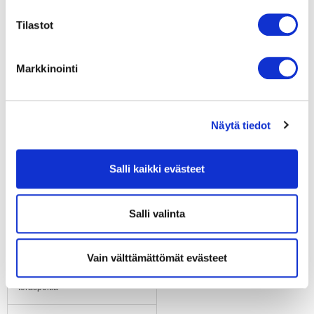
IP55
Tilastot
Moottorin eristysluokka
"F"
Markkinointi
Laakerit
Kuulalaakerit
Näytä tiedot
Materiaali
Elektroniikkakotelo
alumiinipainevalu
Salli kaikki evästeet
Siipipyörä
Salli valinta
Alumiinipeltiä, taaksepäin
kaartuvat siivet 5 kpl
Vain välttämättömät evästeet
Runko / kaapu
Imukartio galvanoitua
teräspeltiä