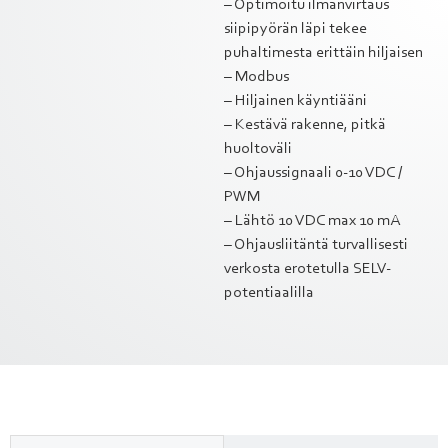
– Optimoitu ilmanvirtaus
siipipyörän läpi tekee
puhaltimesta erittäin hiljaisen
– Modbus
– Hiljainen käyntiääni
– Kestävä rakenne, pitkä
huoltoväli
– Ohjaussignaali 0-10 VDC /
PWM
– Lähtö 10 VDC max 10 mA
– Ohjausliitäntä turvallisesti
verkosta erotetulla SELV-
potentiaalilla