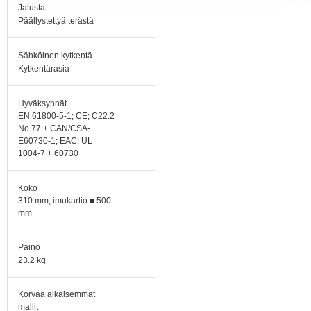
Jalusta
Päällystettyä terästä
Sähköinen kytkentä
Kytkentärasia
Hyväksynnät
EN 61800-5-1; CE; C22.2
No.77 + CAN/CSA-
E60730-1; EAC; UL
1004-7 + 60730
Koko
310 mm; imukartio ■ 500
mm
Paino
23.2 kg
Korvaa aikaisemmat
mallit