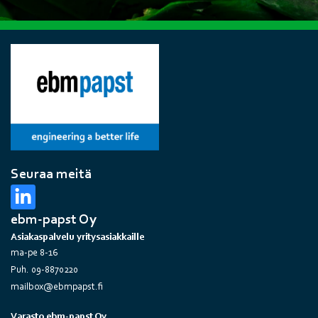
Seuraa meitä
ebm-papst Oy
Asiakaspalvelu yritysasiakkaille
ma-pe 8-16
Puh. 09-8870220
mailbox@ebmpapst.fi
Varasto ebm-papst Oy