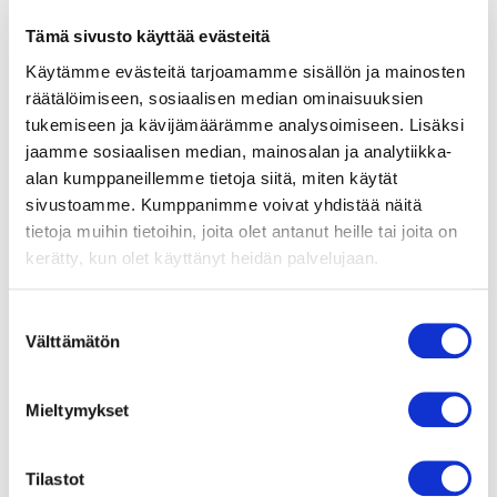
Pyörimissuunta
Myötäpäivään roottoriin
Tämä sivusto käyttää evästeitä
päin katsottuna
Käytämme evästeitä tarjoamamme sisällön ja mainosten
räätälöimiseen, sosiaalisen median ominaisuuksien
Moottorin tyyppi
tukemiseen ja kävijämäärämme analysoimiseen. Lisäksi
M3G112-GA
jaamme sosiaalisen median, mainosalan ja analytiikka-
alan kumppaneillemme tietoja siitä, miten käytät
Moottorin malli
Elektronisesti kommutoitu
sivustoamme. Kumppanimme voivat yhdistää näitä
EC-ulkoroottorimoottori
tietoja muihin tietoihin, joita olet antanut heille tai joita on
integroidulla
kerätty, kun olet käyttänyt heidän palvelujaan.
ohjaustekniikalla
Suostumuksen
Moottorisuoja / Suoja
Elektroniikan/moottorin
Välttämätön
valinta
ylikuumenemissuoja,
moottorin virran rajoitus,
alijännite-/vaihehäiriötunnistus,
Mieltymykset
pehmeäkäynnistys,
kondenssivesireiät
Tilastot
Suojausluokka