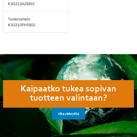
K3G310AZ8802
Tuotenumero
K3G310PH5802
Kaipaatko tukea sopivan
tuotteen valintaan?
Ota yhteyttä