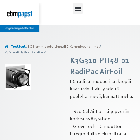
Tuotteet /
EC-Kammiopuhaltimet
/
EC-Kammiopuhaltimet
/
K3G310-PH58-02 RadiPac AirFoil
K3G310-PH58-02
RadiPac AirFoil
EC-radiaalimoduuli taaksepäin
kaartuvin siivin, yhdeltä
puolelta imevä, kannattimella.
– RadiCal AirFoil -siipipyörän
korkea hyötysuhde
– GreenTech EC-moottori
integroidulla elektoniikalla