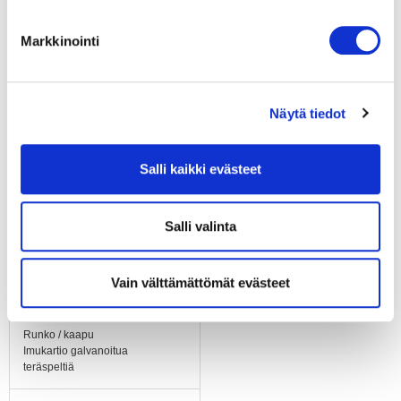
IP54
Markkinointi
Moottorin eristysluokka
"B"
Näytä tiedot
Laakerit
Kuulalaakerit
Salli kaikki evästeet
Materiaali
Elektroniikkakotelo
alumiinipainevalu
Salli valinta
Siipipyörä
Alumiinipeltiä, taaksepäin
Vain välttämättömät evästeet
kaartuvat siivet 5 kpl
Runko / kaapu
Imukartio galvanoitua
teräspeltiä