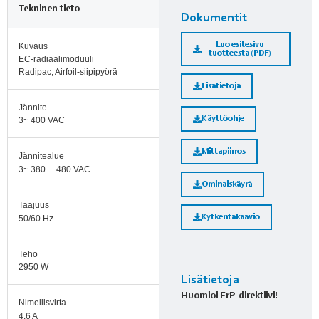
Tekninen tieto
Dokumentit
Luo esitesivu
Kuvaus
tuotteesta (PDF)
EC-radiaalimoduuli
Radipac, Airfoil-siipipyörä
Lisätietoja
Jännite
Käyttöohje
3~ 400 VAC
Mittapiirros
Jännitealue
3~ 380 ... 480 VAC
Ominaiskäyrä
Taajuus
Kytkentäkaavio
50/60 Hz
Teho
2950 W
Lisätietoja
Huomioi ErP-direktiivi!
Nimellisvirta
4,6 A