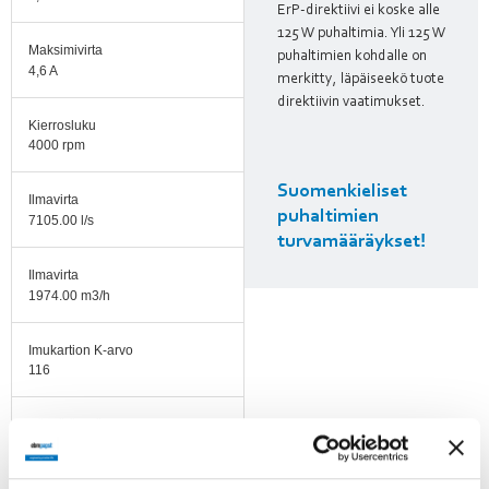
ErP-direktiivi ei koske alle
125 W puhaltimia. Yli 125 W
Maksimivirta
puhaltimien kohdalle on
4,6 A
merkitty, läpäiseekö tuote
direktiivin vaatimukset.
Kierrosluku
4000 rpm
Suomenkieliset
Ilmavirta
puhaltimien
7105.00 l/s
turvamääräykset!
Ilmavirta
1974.00 m3/h
Imukartion K-arvo
116
Käyttölämpötila-alue
-25...+40 °C