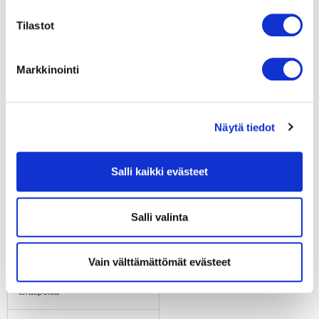
IP55
Tilastot
Moottorin eristysluokka
"F"
Markkinointi
Laakerit
Kuulalaakerit
Näytä tiedot
Materiaali
Elektroniikkakotelo
alumiinipainevalu
Salli kaikki evästeet
Siipipyörä
Salli valinta
Muovia PA, taaksepäin
kaartuvat siivet 6 kpl
Vain välttämättömät evästeet
Runko / kaapu
Imukartio galvanoitua
teräspeltiä