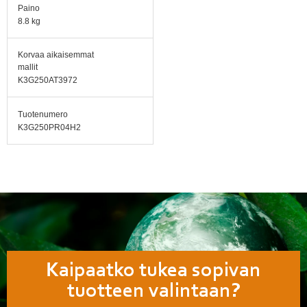
Paino
8.8 kg
Korvaa aikaisemmat
mallit
K3G250AT3972
Tuotenumero
K3G250PR04H2
Kaipaatko tukea sopivan
tuotteen valintaan?