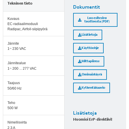
Tekninen tieto
Dokumentit
Luo esitesivu
Kuvaus
tuotteesta (PDF)
EC-radiaalimoduuli
Radipac, Airfoil-siipipyörä
Lisätietoja
Jännite
Käyttöohje
1~ 230 VAC
Mittapiirros
Jännitealue
1~ 200 ... 277 VAC
Ominaiskäyrä
Taajuus
Kytkentäkaavio
50/60 Hz
Teho
500 W
Lisätietoja
Huomioi ErP-direktiivi!
Nimellisvirta
2,3 A