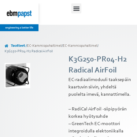
Tuotteet /
EC-Kammiopuhaltimet
/
EC-Kammiopuhaltimet
/
K3G250-PR04-H2 Radical AirFoil
K3G250-PR04-H2
Radical AirFoil
EC-radiaalimoduuli taaksepäin
kaartuvin siivin, yhdeltä
puolelta imevä, kannattimella.
– RadiCal AirFoil -siipipyörän
korkea hyötysuhde
– GreenTech EC-moottori
integroidulla elektoniikalla