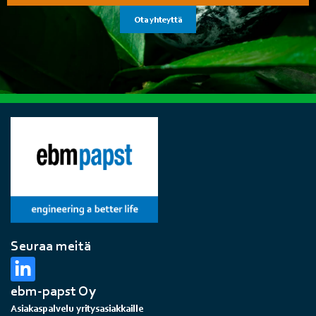
Ota yhteyttä
Seuraa meitä
ebm-papst Oy
Asiakaspalvelu yritysasiakkaille