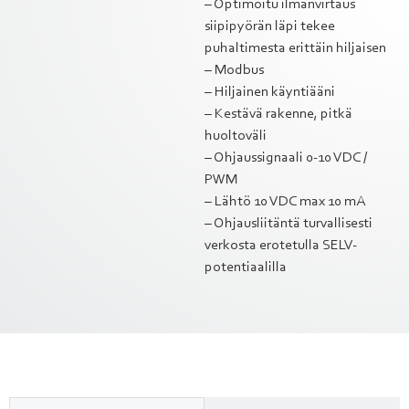
– Optimoitu ilmanvirtaus
siipipyörän läpi tekee
puhaltimesta erittäin hiljaisen
– Modbus
– Hiljainen käyntiääni
– Kestävä rakenne, pitkä
huoltoväli
– Ohjaussignaali 0-10 VDC /
PWM
– Lähtö 10 VDC max 10 mA
– Ohjausliitäntä turvallisesti
verkosta erotetulla SELV-
potentiaalilla