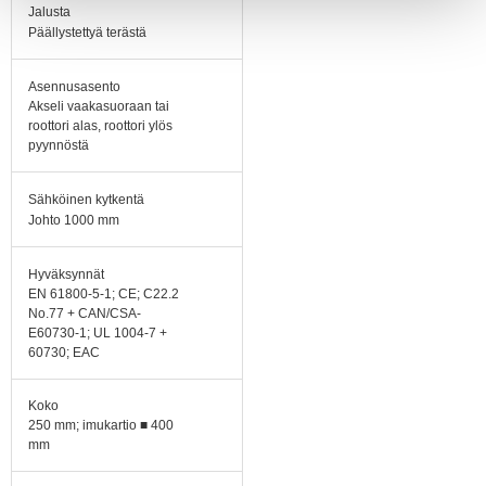
Jalusta
Päällystettyä terästä
Asennusasento
Akseli vaakasuoraan tai
roottori alas, roottori ylös
pyynnöstä
Sähköinen kytkentä
Johto 1000 mm
Hyväksynnät
EN 61800-5-1; CE; C22.2
No.77 + CAN/CSA-
E60730-1; UL 1004-7 +
60730; EAC
Koko
250 mm; imukartio ■ 400
mm