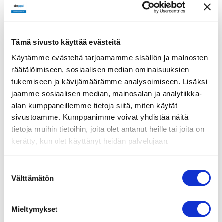
Pyörimissuunta
Myötäpäivään roottoriin
päin katsottuna
Tämä sivusto käyttää evästeitä
Moottorin tyyppi
M3G 084-DF
Käytämme evästeitä tarjoamamme sisällön ja mainosten
räätälöimiseen, sosiaalisen median ominaisuuksien
tukemiseen ja kävijämäärämme analysoimiseen. Lisäksi
Moottorin malli
Elektronisesti kommutoitu
jaamme sosiaalisen median, mainosalan ja analytiikka-
EC-ulkoroottorimoottori
alan kumppaneillemme tietoja siitä, miten käytät
integroidulla
sivustoamme. Kumppanimme voivat yhdistää näitä
ohjaustekniikalla
tietoja muihin tietoihin, joita olet antanut heille tai joita on
kerätty, kun olet käyttänyt heidän palvelujaan.
Moottorisuoja / Suoja
Elektroniikan/moottorin
ylikuumenemissuoja,
Suostumuksen
moottorin virran rajoitus,
Välttämätön
alijännite-/vaihehäiriötunnistus,
valinta
pehmeäkäynnistys,
kondenssivesireiät
Mieltymykset
Suojausluokka