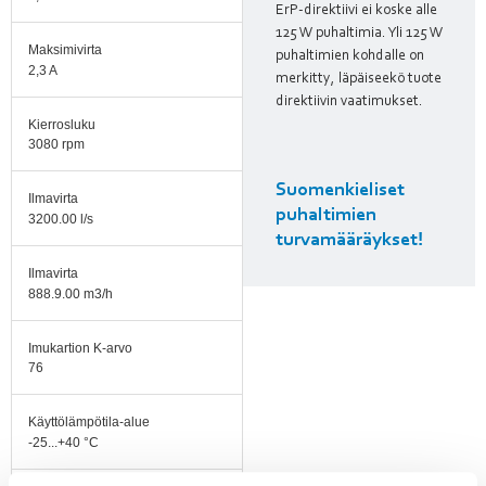
ErP-direktiivi ei koske alle
125 W puhaltimia. Yli 125 W
Maksimivirta
puhaltimien kohdalle on
2,3 A
merkitty, läpäiseekö tuote
direktiivin vaatimukset.
Kierrosluku
3080 rpm
Suomenkieliset
Ilmavirta
puhaltimien
3200.00 l/s
turvamääräykset!
Ilmavirta
888.9.00 m3/h
Imukartion K-arvo
76
Käyttölämpötila-alue
-25...+40 °C