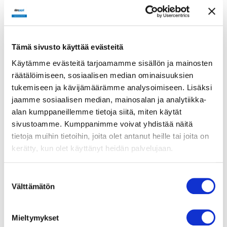
Pyörimissuunta
Myötäpäivään roottoriin
päin katsottuna
Tämä sivusto käyttää evästeitä
Moottorin malli
Jännitesäädettävä
Käytämme evästeitä tarjoamamme sisällön ja mainosten
ulkoroottoriasynkronimoottori
räätälöimiseen, sosiaalisen median ominaisuuksien
tukemiseen ja kävijämäärämme analysoimiseen. Lisäksi
Moottorisuoja / Suoja
jaamme sosiaalisen median, mainosalan ja analytiikka-
Sisäänrakennettu
alan kumppaneillemme tietoja siitä, miten käytät
lämpökytkin
moottorisuoja,
sivustoamme. Kumppanimme voivat yhdistää näitä
automaattinen palautus
tietoja muihin tietoihin, joita olet antanut heille tai joita on
kerätty, kun olet käyttänyt heidän palvelujaan.
Suojausluokka
IP44; asennuksesta ja
paikasta riippuen
Suostumuksen
Välttämätön
valinta
Moottorin eristysluokka
B
Mieltymykset