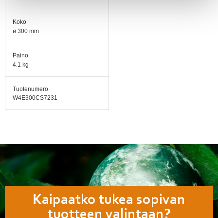
Koko
ø 300 mm
Paino
4.1 kg
Tuotenumero
W4E300CS7231
Kaipaatko tukea sopivan
tuotteen valintaan?