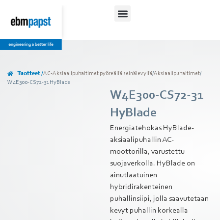
Tuotteet /
AC-Aksiaalipuhaltimet pyöreällä seinälevyllä
/
Aksiaalipuhaltimet
/
W4E300-CS72-31 HyBlade
W4E300-CS72-31
HyBlade
Energiatehokas HyBlade-
aksiaalipuhallin AC-
moottorilla, varustettu
suojaverkolla. HyBlade on
ainutlaatuinen
hybridirakenteinen
puhallinsiipi, jolla saavutetaan
kevyt puhallin korkealla