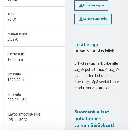
Ominaiskäyrä
Teho
Kytkentäkaavio
72 W
Nimellisvirta
0,32 A
Lisätietoja
Huomioi ErP-direktiivi!
Kierrosluku
1320 rpm
ErP-direktiivi ei koske alle
125 W puhaltimia. Yli 125 W
Ilmavirta
puhaltimien kohdalle on
1800.00 l/s
merkitty, läpäiseekö tuote
direktiivin vaatimukset.
Ilmavirta
500.00 m3/h
Suomenkieliset
Käyttölämpötila-alue
puhaltimien
-25 ... +50°C
turvamääräykset!