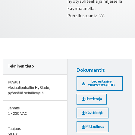
hyötysuhteella ja hiljaisella
käyntiäänellä.
Puhallussuunta ”A”.
Tekninen tieto
Dokumentit
Luo esitesivu
Kuvaus
tuotteesta (PDF)
Aksiaalipuhallin HyBlade,
pyöreällä seinälevyllä
Lisätietoja
Jännite
Käyttöohje
1~ 230 VAC
Mittapiirros
Taajuus
50 Hz