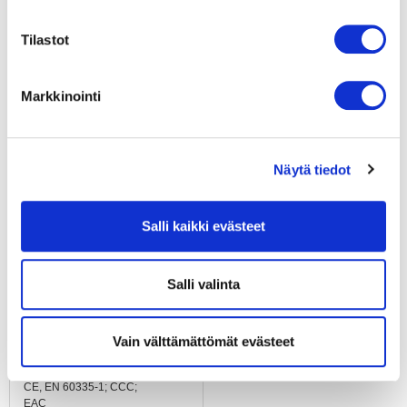
Laakerit
Kuulalaakerit
Tilastot
Materiaali
Seinälevy; esisinkitty ja
Markkinointi
mustalla muovilla
päällystetty teräspelti
Siipipyörä
Näytä tiedot
Muovia PP,
lasikuituvahvistettu
Salli kaikki evästeet
Asennusasento
Vapaa
Salli valinta
Sähköinen kytkentä
Johdon pituus 450 mm
Vain välttämättömät evästeet
Hyväksynnät
CE, EN 60335-1; CCC;
EAC