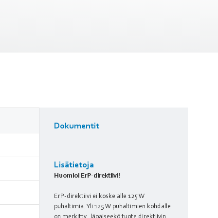
Dokumentit
Lisätietoja
Huomioi ErP-direktiivi!
ErP-direktiivi ei koske alle 125 W
puhaltimia. Yli 125 W puhaltimien kohdalle
on merkitty, läpäiseekö tuote direktiivin