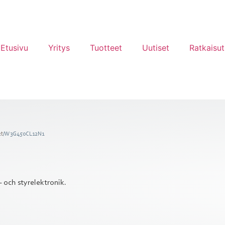
Etusivu
Yritys
Tuotteet
Uutiset
Ratkaisut
et
/
W3G450CL12N1
 och styrelektronik.