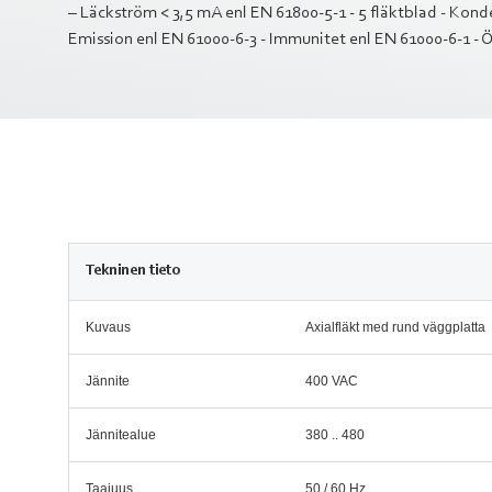
– Läckström < 3,5 mA enl EN 61800-5-1 - 5 fläktblad - Kond
Emission enl EN 61000-6-3 - Immunitet enl EN 61000-6-1 - 
Tekninen tieto
Kuvaus
Axialfläkt med rund väggplatta
Jännite
400 VAC
Jännitealue
380 .. 480
Taajuus
50 / 60 Hz