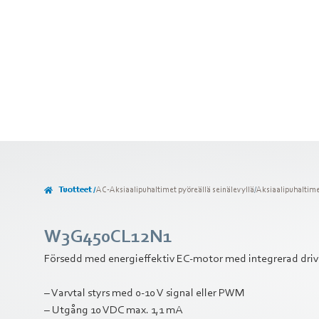
Tuotteet /
AC-Aksiaalipuhaltimet pyöreällä seinälevyllä
/
Aksiaalipuhaltim
W3G450CL12N1
Försedd med energieffektiv EC-motor med integrerad driv-
– Varvtal styrs med 0-10 V signal eller PWM
– Utgång 10 VDC max. 1,1 mA