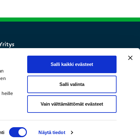
Yritys
Tietoa meistä
Tuotteet
Salli kaikki evästeet
Ota yhteyttä
an
Toimitusehdot ja palautukset
sen
Salli valinta
Tietosuojakäytäntö
heille
Vain välttämättömät evästeet
ti
Näytä tiedot