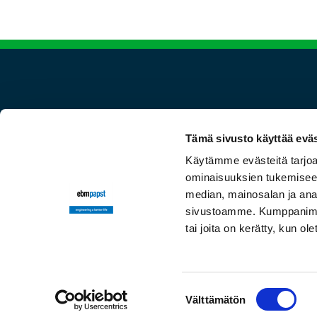
Seuraa meitä
Tämä sivusto käyttää eväs
Käytämme evästeitä tarjoa
ominaisuuksien tukemisee
median, mainosalan ja anal
sivustoamme. Kumppanimme v
tai joita on kerätty, kun ol
Suostumuksen
Välttämätön
valinta
© 2026 ebm-papst Oy