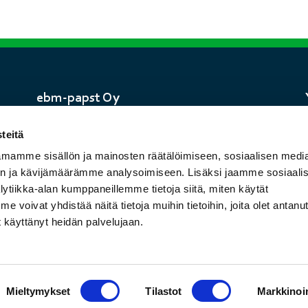
ebm-papst Oy
Asiakaspalvelu yritysasiakkaille
ma-pe 8-16
teitä
Puh. 09-8870220
mamme sisällön ja mainosten räätälöimiseen, sosiaalisen medi
mailbox@ebmpapst.fi
n ja kävijämäärämme analysoimiseen. Lisäksi jaamme sosiaali
ytiikka-alan kumppaneillemme tietoja siitä, miten käytät
Varasto ebm-papst Oy
oivat yhdistää näitä tietoja muihin tietoihin, joita olet antanut 
Vitikka 6
et käyttänyt heidän palvelujaan.
02630 Espoo
ma-pe 8-16
Mieltymykset
Tilastot
Markkinoin