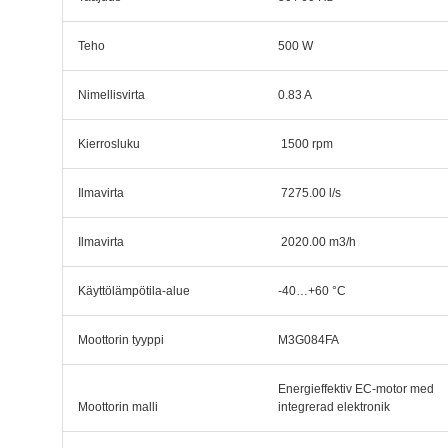
Teho
500 W
Nimellisvirta
0.83 A
Kierrosluku
1500 rpm
Ilmavirta
7275.00 l/s
Ilmavirta
2020.00 m3/h
Käyttölämpötila-alue
-40…+60 °C
Moottorin tyyppi
M3G084FA
Energieffektiv EC-motor med
Moottorin malli
integrerad elektronik