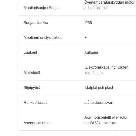
Övertemperaturskyddad motor
Moottorisuoja / Suoja
och elektronik
Suojausluokka
IP55
Moottorin eristysluokka
F
Laakerit
Kullager
Elektronikkapsling: Gjuten
Materiaali
aluminium;
Siipipyörä
stålplåt och plast
Runko / kaapu
plåt lackerat svart
Axel horisontellt eller rotor
Asennusasento
uppåt / Axel vertikal