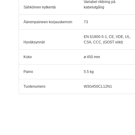
Variabel riktning på
Sähköinen kytkentä
kabelutgång
Äänenpaineen korjauskerroin
73
EN 61800-5-1, CE, VDE, UL,
Hyväksynnät
CSA, CCC, (GOST sökt)
Koko
ø 450 mm
Paino
5.5 kg
Tuotenumero
W3G450CL12N1