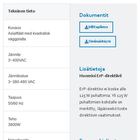
Tekninen tieto
Dokumentit
Mittapiirros
Kuvaus
Axialfläkt med kvadratisk
väggplatta
Ominaiskäyrä
Jännite
3~400VAC
Lisätietoja
Jännitealue
Huomioi ErP-direktiivi!
3~380-480 VAC
ErP-direktiivi ei koske alle
125 W puhaltimia. Yli 125 W
Taajuus
puhaltimien kohdalle on
50/60 Hz
merkitty, läpäiseekö tuote
direktiivin vaatimukset.
Teho
3800W