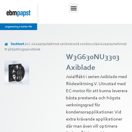
Tuotteet /
AC-Aksiaalipuhaltimet neliömäisellä seinälevyllä
/
Aksiaalipuhaltimet
/
W3G630NU3303 Axiblade
W3G630NU3303
Axiblade
Axialfläkt i serien Axiblade med
flödesriktning V. Utrustad med
EC-motor för att kunna leverera
bästa prestanda och högsta
verkningsgrad för
kondensorapplikationer. Vid
extra krävande applikationer
där man även vill optimera