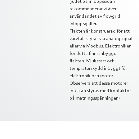
ljudet på inloppssidan
rekommenderar vi även
användandet av flowgrid
inloppsgaller.
Fläkten är konstruerad för att
varvtals styras via analogsignal
eller via Modbus. Elektroniken
för detta finns inbyggd i
fläkten. Mjukstart och
tempraturskydd inbyggt för
elektronik och motor.
Observera att dessa motorer
inte kan styras med kontaktor
på matningsspänningen!