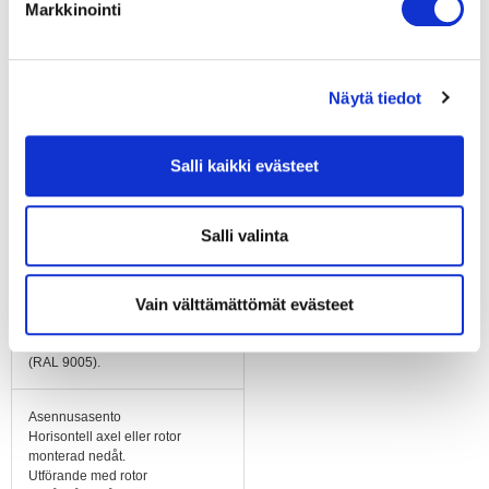
Markkinointi
Materiaali
Kapsling elektronik i
gjutet aluminium,
grålackerad. Fläktgaller i
Näytä tiedot
stål belagd med svart
plast (RAL 9005).
Salli kaikki evästeet
Siipipyörä
Rotoryta svartlackerad.
Material fläktblad: PP-
plast.
Salli valinta
Runko / kaapu
Vain välttämättömät evästeet
Material fläkthus i stålplåt
galvaniserad och
ytbelagd med svart plast,
(RAL 9005).
Asennusasento
Horisontell axel eller rotor
monterad nedåt.
Utförande med rotor