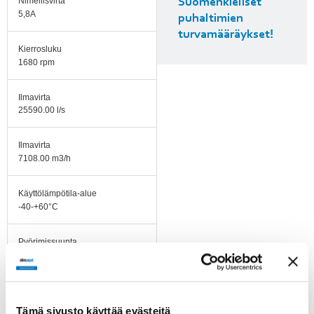
Nimellisvirta
Suomenkieliset
5,8A
puhaltimien
turvamääräykset!
Kierrosluku
1680 rpm
Ilmavirta
25590.00 l/s
Ilmavirta
7108.00 m3/h
Käyttölämpötila-alue
-40-+60°C
Pyörimissuunta
Medurs sett mot
rotorsidan
Moottorin tyyppi
Tämä sivusto käyttää evästeitä