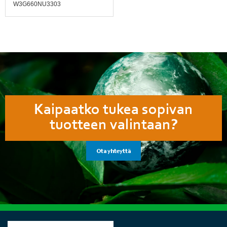
W3G660NU3303
Kaipaatko tukea sopivan
tuotteen valintaan?
Ota yhteyttä