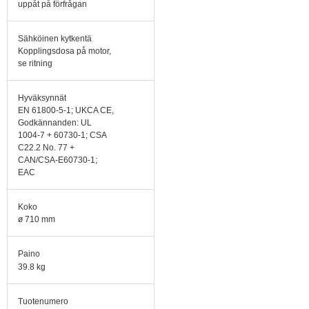
uppåt på förfrågan
Sähköinen kytkentä
Kopplingsdosa på motor,
se ritning
Hyväksynnät
EN 61800-5-1; UKCA CE,
Godkännanden: UL
1004-7 + 60730-1; CSA
C22.2 No. 77 +
CAN/CSA-E60730-1;
EAC
Koko
ø 710 mm
Paino
39.8 kg
Tuotenumero