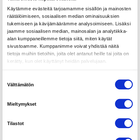
M3G150-IF
Käytämme evästeitä tarjoamamme sisällön ja mainosten
räätälöimiseen, sosiaalisen median ominaisuuksien
Moottorin malli
EC-motor för minskad
tukemiseen ja kävijämäärämme analysoimiseen. Lisäksi
energianvändning,
jaamme sosiaalisen median, mainosalan ja analytiikka-
integrerad elektronik.
alan kumppaneillemme tietoja siitä, miten käytät
sivustoamme. Kumppanimme voivat yhdistää näitä
Moottorisuoja / Suoja
tietoja muihin tietoihin, joita olet antanut heille tai joita on
Övertemperaturskyddad
motor och elektronik,
kerätty, kun olet käyttänyt heidän palvelujaan.
mjukstart
Suostumuksen
Suojausluokka
Välttämätön
valinta
IP 55
Moottorin eristysluokka
Mieltymykset
F
Tilastot
Laakerit
Kullager