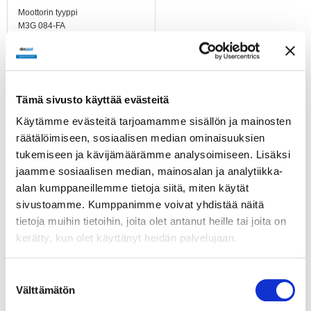
Moottorin tyyppi
M3G 084-FA
Moottorin malli
Energiaasäästävä EC-
moottori integroidulla
elektroniikalla. Mustassa
Tämä sivusto käyttää evästeitä
roottorissa
Käytämme evästeitä tarjoamamme sisällön ja mainosten
kondenssireiät.
räätälöimiseen, sosiaalisen median ominaisuuksien
tukemiseen ja kävijämäärämme analysoimiseen. Lisäksi
Moottorisuoja / Suoja
Moottorin ja elektroniikan
jaamme sosiaalisen median, mainosalan ja analytiikka-
ylikuumenemissuoja,
alan kumppaneillemme tietoja siitä, miten käytät
roottorin lukkiutumisen
sivustoamme. Kumppanimme voivat yhdistää näitä
esto, pehmeäkäynnistys.
tietoja muihin tietoihin, joita olet antanut heille tai joita on
kerätty, kun olet käyttänyt heidän palvelujaan.
Suojausluokka
IP54
Suostumuksen
Välttämätön
Moottorin eristysluokka
valinta
B