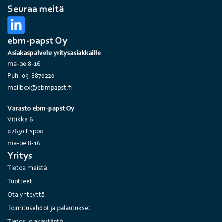
Seuraa meitä
ebm-papst Oy
Asiakaspalvelu yritysasiakkaille
ma-pe 8-16
Puh. 09-8870220
mailbox@ebmpapst.fi
Varasto ebm-papst Oy
Vitikka 6
02630 Espoo
ma-pe 8-16
Yritys
Tietoa meistä
Tuotteet
Ota yhteyttä
Toimitusehdot ja palautukset
Tietosuojakäytäntö