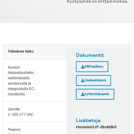
hyötysuhde on erittäin korkea.
Tekninen tieto
Dokumentit
Mittapiirros
Kuvaus
Aksiaalipuhallin
neliömäisellä
Ominaiskäyrä
seinälevyllä ja
integroidulla EC-
moottorilla.
Kytkentäkaavio
Jännite
1~200-277 VAC
Lisätietoja
Huomioi ErP-direktiivi!
Taajuus