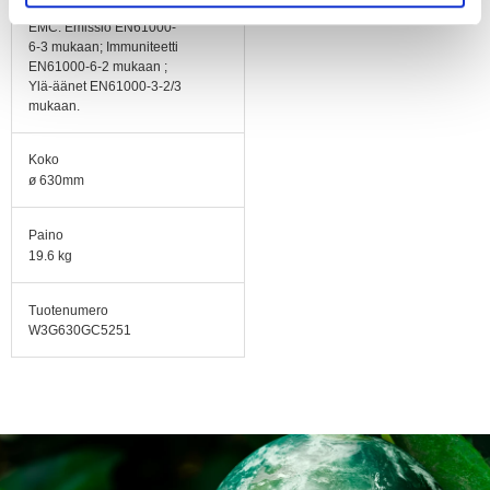
CE, lisätiedot pyynnöstä.
EMC: Emissio EN61000-
6-3 mukaan; Immuniteetti
EN61000-6-2 mukaan ;
Ylä-äänet EN61000-3-2/3
mukaan.
Koko
ø 630mm
Paino
19.6 kg
Tuotenumero
W3G630GC5251