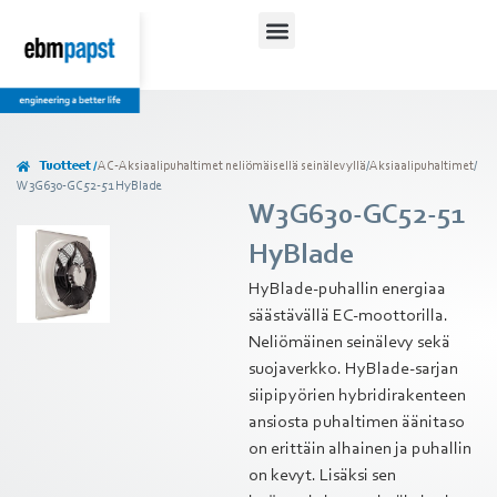
Tuotteet /
AC-Aksiaalipuhaltimet neliömäisellä seinälevyllä
/
Aksiaalipuhaltimet
/
W3G630-GC52-51 HyBlade
W3G630-GC52-51
HyBlade
HyBlade-puhallin energiaa
säästävällä EC-moottorilla.
Neliömäinen seinälevy sekä
suojaverkko. HyBlade-sarjan
siipipyörien hybridirakenteen
ansiosta puhaltimen äänitaso
on erittäin alhainen ja puhallin
on kevyt. Lisäksi sen