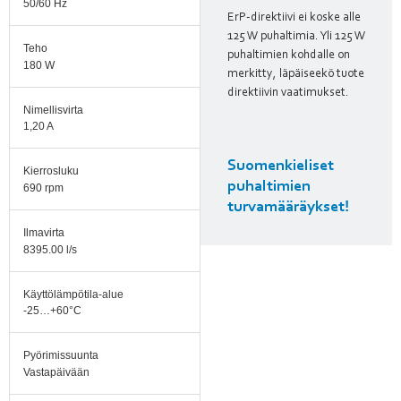
50/60 Hz
ErP-direktiivi ei koske alle
125 W puhaltimia. Yli 125 W
Teho
puhaltimien kohdalle on
180 W
merkitty, läpäiseekö tuote
direktiivin vaatimukset.
Nimellisvirta
1,20 A
Suomenkieliset
Kierrosluku
puhaltimien
690 rpm
turvamääräykset!
Ilmavirta
8395.00 l/s
Käyttölämpötila-alue
-25…+60°C
Pyörimissuunta
Vastapäivään