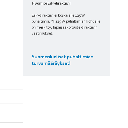
Huomioi ErP-direktiivi!
ErP-direktiivi ei koske alle 125 W
puhaltimia. Yli 125 W puhaltimien kohdalle
on merkitty, läpäiseekö tuote direktiivin
vaatimukset.
Suomenkieliset puhaltimien
turvamääräykset!