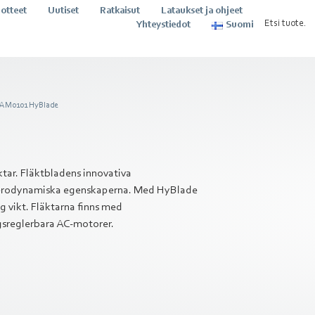
otteet
Uutiset
Ratkaisut
Lataukset ja ohjeet
Yhteystiedot
Suomi
AM0101 HyBlade
tar. Fläktbladens innovativa
 aerodynamiska egenskaperna. Med HyBlade
 vikt. Fläktarna finns med
gsreglerbara AC-motorer.