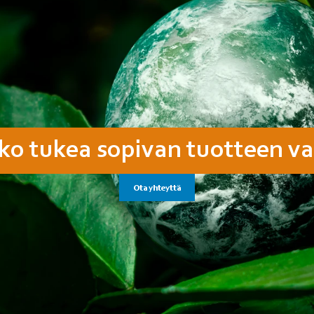
ko tukea sopivan tuotteen va
Ota yhteyttä