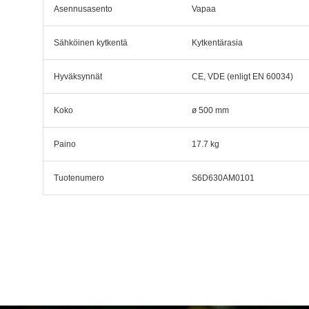
Asennusasento
Vapaa
Sähköinen kytkentä
Kytkentärasia
Hyväksynnät
CE, VDE (enligt EN 60034)
Koko
ø 500 mm
Paino
17.7 kg
Tuotenumero
S6D630AM0101