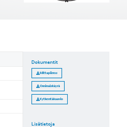
Dokumentit
Mittapiirros
Ominaiskäyrä
Kytkentäkaavio
Lisätietoja