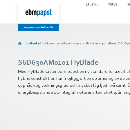
Etusivu
Yritys
Tu
Tuotteet /
AC-Aksiaalipuhaltimet koriverkolla
/
Aksiaalipuhaltimet
/
S6D630
S6D630AM0101 HyBlade
Med HyBlade sätter ebm-papst en ny standard för axialfläk
hybridkonstruktion har möjliggjort en optimering av de
uppnås hög verkningsgrad och mycket låg ljudnivå samt låg
energibesparande EC-integralmotorer alternativt spännin