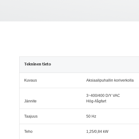
Tekninen tieto
Kuvaus
Aksiaalipuhallin koriverkolla
3~400/400 D/Y VAC
Jännite
Hög-/lågfart
Taajuus
50 Hz
Teho
1,25/0,84 kW