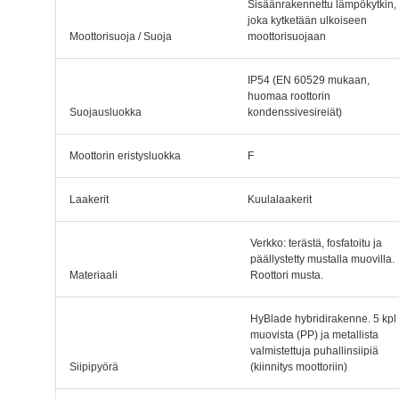
Sisäänrakennettu lämpökytkin,
joka kytketään ulkoiseen
Moottorisuoja / Suoja
moottorisuojaan
IP54 (EN 60529 mukaan,
huomaa roottorin
Suojausluokka
kondenssivesireiät)
Moottorin eristysluokka
F
Laakerit
Kuulalaakerit
Verkko: terästä, fosfatoitu ja
päällystetty mustalla muovilla.
Materiaali
Roottori musta.
HyBlade hybridirakenne. 5 kpl
muovista (PP) ja metallista
valmistettuja puhallinsiipiä
Siipipyörä
(kiinnitys moottoriin)