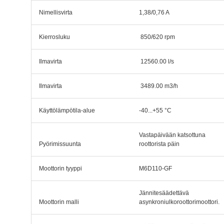
Nimellisvirta
1,38/0,76 A
Kierrosluku
850/620 rpm
Ilmavirta
12560.00 l/s
Ilmavirta
3489.00 m3/h
Käyttölämpötila-alue
-40...+55 °C
Vastapäivään katsottuna
Pyörimissuunta
roottorista päin
Moottorin tyyppi
M6D110-GF
Jännitesäädettävä
Moottorin malli
asynkroniulkoroottorimoottori.