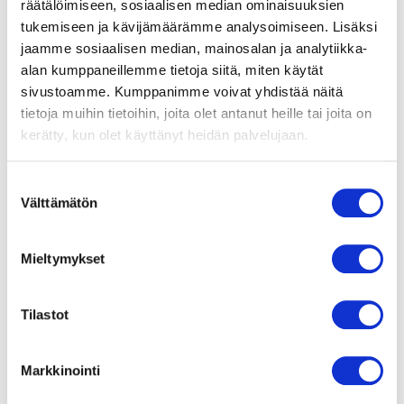
räätälöimiseen, sosiaalisen median ominaisuuksien
Moottorisuoja / Suoja
tukemiseen ja kävijämäärämme analysoimiseen. Lisäksi
Ylikuumenemissuoja
jaamme sosiaalisen median, mainosalan ja analytiikka-
(TOP) sisäänrakennettu
alan kumppaneillemme tietoja siitä, miten käytät
sivustoamme. Kumppanimme voivat yhdistää näitä
Suojausluokka
tietoja muihin tietoihin, joita olet antanut heille tai joita on
IP44
kerätty, kun olet käyttänyt heidän palvelujaan.
Moottorin eristysluokka
B
Suostumuksen
Välttämätön
valinta
Laakerit
Kuulalaakerit
Mieltymykset
Materiaali
Lakattu teräspelti
Tilastot
Siipipyörä
Teräspelti, mustaksi
Markkinointi
maalattu