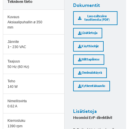
Tekninen tieto
Dokumentit
Luo esitesivu
Kuvaus
tuotteesta (PDF)
Aksiaalipuhallin ø 350
mm
Lisätietoja
Jännite
Käyttöohje
1~ 230 VAC
Mittapiirros
Taajuus
50 Hz (60 Hz)
Ominaiskäyrä
Teho
Kytkentäkaavio
140 W
Nimellisvirta
0.62 A
Lisätietoja
Huomioi ErP-direktiivi!
Kierrosluku
1390 rpm