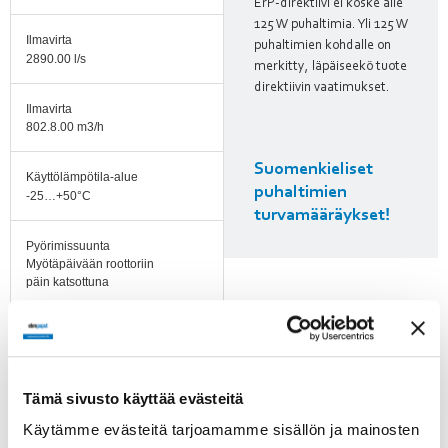
ErP-direktiivi ei koske alle
125 W puhaltimia. Yli 125 W
Ilmavirta
puhaltimien kohdalle on
2890.00 l/s
merkitty, läpäiseekö tuote
direktiivin vaatimukset.
Ilmavirta
802.8.00 m3/h
Suomenkieliset
Käyttölämpötila-alue
puhaltimien
-25…+50°C
turvamääräykset!
Pyörimissuunta
Myötäpäivään roottoriin
päin katsottuna
Moottorin tyyppi
M4E068-EC
Tämä sivusto käyttää evästeitä
Moottorin malli
Sulkunapamoottori
Käytämme evästeitä tarjoamamme sisällön ja mainosten