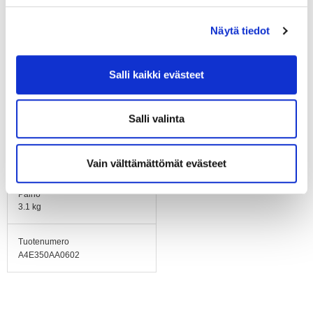
Asennusasento
Vaakasuoraan tai roottori
Näytä tiedot
alas (roottori ylös
pyynnöstä)
Salli kaikki evästeet
Hyväksynnät
EN 60335-1, CE; EAC;
CCC
Salli valinta
Koko
ø 350 mm
Vain välttämättömät evästeet
Paino
3.1 kg
Tuotenumero
A4E350AA0602