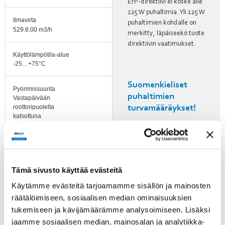
ErP-direktiivi ei koske alle
125 W puhaltimia. Yli 125 W
Ilmavirta
puhaltimien kohdalle on
529.8.00 m3/h
merkitty, läpäiseekö tuote
direktiivin vaatimukset.
Käyttölämpötila-alue
-25…+75°C
Suomenkieliset
Pyörimissuunta
puhaltimien
Vastapäivään
roottoripuolelta
turvamääräykset!
katsottuna
Moottorin tyyppi
Asynkroniulkoroottorimoottori
Tämä sivusto käyttää evästeitä
Moottorin malli
Käytämme evästeitä tarjoamamme sisällön ja mainosten
M4S068-CF
räätälöimiseen, sosiaalisen median ominaisuuksien
tukemiseen ja kävijämäärämme analysoimiseen. Lisäksi
Suojausluokka
IP44
jaamme sosiaalisen median, mainosalan ja analytiikka-