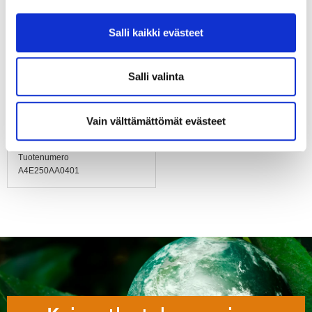
Hyväksynnät
EN 60335-1, CE
Salli kaikki evästeet
Koko
ø 250 mm
Salli valinta
Paino
Vain välttämättömät evästeet
1.6 kg
Tuotenumero
A4E250AA0401