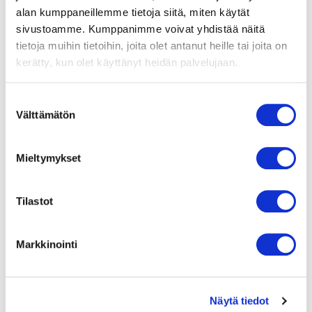
alan kumppaneillemme tietoja siitä, miten käytät
Moottorin eristysluokka
sivustoamme. Kumppanimme voivat yhdistää näitä
B
tietoja muihin tietoihin, joita olet antanut heille tai joita on
kerätty, kun olet käyttänyt heidän palvelujaan.
Laakerit
Kuulalaakerit
Suostumuksen
Välttämätön
valinta
Materiaali
Lakattu teräspelti
Mieltymykset
Siipipyörä
Teräspelti, musta
Tilastot
Asennusasento
Vapaa
Markkinointi
Äänenpaineen
korjauskerroin
58
Näytä tiedot