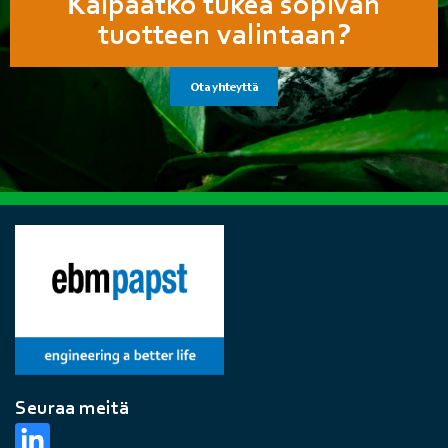
Kaipaatko tukea sopivan
tuotteen valintaan?
Ota yhteyttä
Seuraa meitä