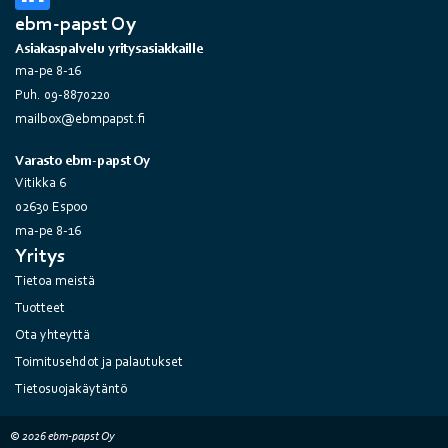
ebm-papst Oy
Asiakaspalvelu yritysasiakkaille
ma-pe 8-16
Puh. 09-8870220
mailbox@ebmpapst.fi
Varasto ebm-papst Oy
Vitikka 6
02630 Espoo
ma-pe 8-16
Yritys
Tietoa meistä
Tuotteet
Ota yhteyttä
Toimitusehdot ja palautukset
Tietosuojakäytäntö
© 2026 ebm-papst Oy