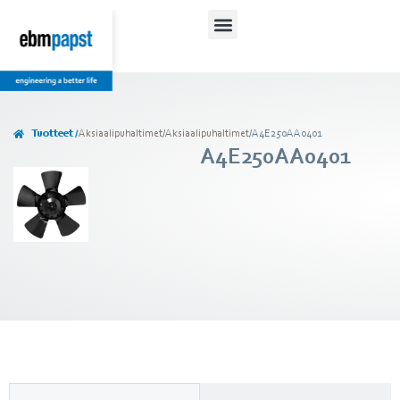
Lataukset ja ohjeet
Tuotteet /
Aksiaalipuhaltimet
/
Aksiaalipuhaltimet
/
A4E250AA0401
A4E250AA0401