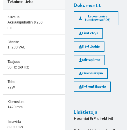
Tekninen tieto
Dokumentit
Luo esitesivu
Kuvaus
tuotteesta (PDF)
Aksiaalipuhallin ø 250
mm
Lisätietoja
Jännite
Käyttöohje
1~230 VAC
Mittapiirros
Taajuus
50 Hz (60 Hz)
Ominaiskäyrä
Teho
Kytkentäkaavio
72W
Kierrosluku
1420 rpm
Lisätietoja
Huomioi ErP-direktiivi!
Ilmavirta
890.00 l/s