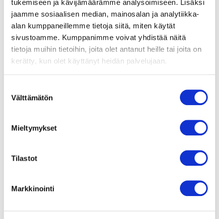
tukemiseen ja kävijämäärämme analysoimiseen. Lisäksi
jaamme sosiaalisen median, mainosalan ja analytiikka-
Suojausluokka
alan kumppaneillemme tietoja siitä, miten käytät
IP44
sivustoamme. Kumppanimme voivat yhdistää näitä
tietoja muihin tietoihin, joita olet antanut heille tai joita on
Moottorin eristysluokka
kerätty, kun olet käyttänyt heidän palvelujaan.
B
Laakerit
Suostumuksen
Kuulalaakerit
Välttämätön
valinta
Materiaali
Mieltymykset
Lakattu teräspelti
Siipipyörä
Tilastot
Teräspelti, musta
Asennusasento
Markkinointi
Vapaa