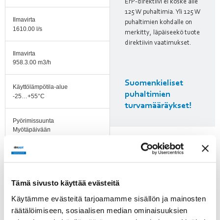
ErP-direktiivi ei koske alle
125 W puhaltimia. Yli 125 W
Ilmavirta
puhaltimien kohdalle on
1610.00 l/s
merkitty, läpäiseekö tuote
direktiivin vaatimukset.
Ilmavirta
958.3.00 m3/h
Suomenkieliset
Käyttölämpötila-alue
puhaltimien
-25…+55°C
turvamääräykset!
Pyörimissuunta
Myötäpäivään
roottoripuolelta
katsottuna
Moottorin tyyppi
Asynkroniulkoroottorimoottori
Tämä sivusto käyttää evästeitä
Käytämme evästeitä tarjoamamme sisällön ja mainosten
Moottorin malli
räätälöimiseen, sosiaalisen median ominaisuuksien
M2E068-DF