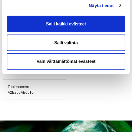
Äänenpaineen
Näytä tiedot
korjauskerroin
72
Salli kaikki evästeet
Hyväksynnät
EN 60335-1, CE
Salli valinta
Koko
ø 250 mm
Vain välttämättömät evästeet
Paino
2.2 kg
Tuotenumero
A2E250AE6510