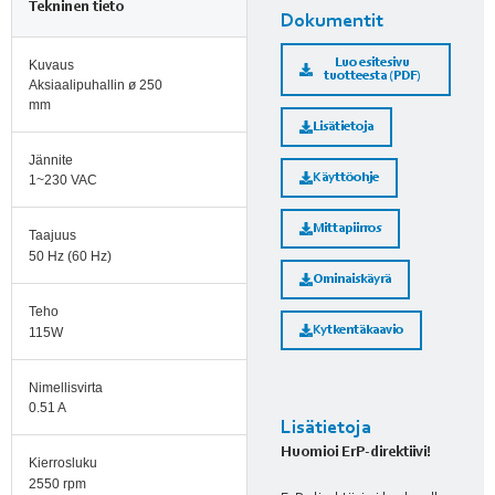
Tekninen tieto
Dokumentit
Luo esitesivu
Kuvaus
tuotteesta (PDF)
Aksiaalipuhallin ø 250
mm
Lisätietoja
Jännite
Käyttöohje
1~230 VAC
Mittapiirros
Taajuus
50 Hz (60 Hz)
Ominaiskäyrä
Teho
Kytkentäkaavio
115W
Nimellisvirta
0.51 A
Lisätietoja
Huomioi ErP-direktiivi!
Kierrosluku
2550 rpm