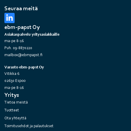
Seuraa meitä
ebm-papst Oy
Asiakaspalvelu yritysasiakkaille
ma-pe 8-16
Puh. 09-8870220
mailbox@ebmpapst.fi
Varasto ebm-papst Oy
Vitikka 6
02630 Espoo
ma-pe 8-16
Yritys
Tietoa meistä
Tuotteet
Ota yhteyttä
Toimitusehdot ja palautukset