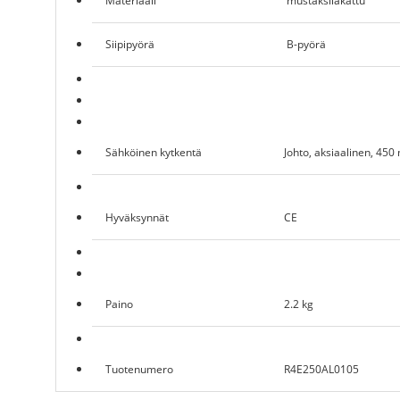
Materiaali
mustaksilakattu
Siipipyörä
B-pyörä
Sähköinen kytkentä
Johto, aksiaalinen, 45
Hyväksynnät
CE
Paino
2.2 kg
Tuotenumero
R4E250AL0105