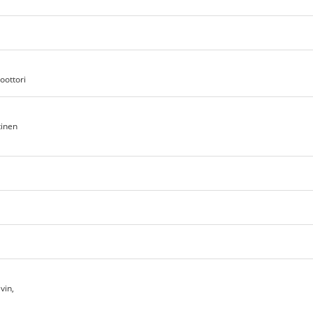
oottori
tinen
vin,