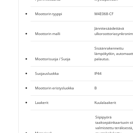
Moottorin tyyppi
M4E068-CF
Jännitesäädettävä
Moottorin malli
ulkoroottoriasynkronim
Sisäänrakennettu
lämpökytkin, automaat
Moottorisuoja / Suoja
palautus.
Suojausluokka
IP44
Moottorin eristysluokka
B
Laakerit
Kuulalaakerit
Siipipyörä
taaksepäinkaartuvin sii
valmistettu teräksestä,