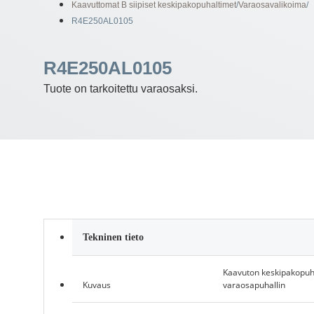
Kaavuttomat B siipiset keskipakopuhaltimet
/
Varaosavalikoima
/
R4E250AL0105
R4E250AL0105
Tuote on tarkoitettu varaosaksi.
Tekninen tieto
Kaavuton keskipakopuha
Kuvaus
varaosapuhallin