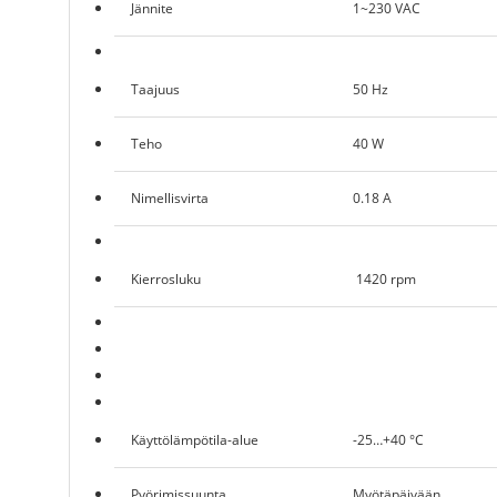
Jännite
1~230 VAC
Taajuus
50 Hz
Teho
40 W
Nimellisvirta
0.18 A
Kierrosluku
1420 rpm
Käyttölämpötila-alue
-25…+40 °C
Pyörimissuunta
Myötäpäivään